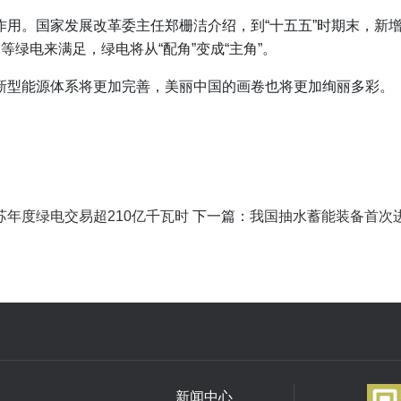
作用。国家发展改革委主任郑栅洁介绍，到“十五五”时期末，新
绿电来满足，绿电将从“配角”变成“主角”。
新型能源体系将更加完善，美丽中国的画卷也将更加绚丽多彩。
苏年度绿电交易超210亿千瓦时
下一篇：
我国抽水蓄能装备首次
新闻中心