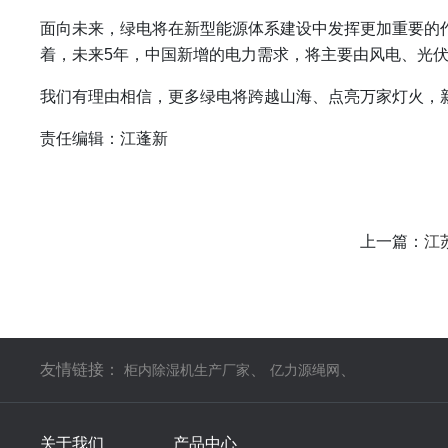
面向未来，绿电将在新型能源体系建设中发挥更加重要的
着，未来5年，中国新增的电力需求，将主要由风电、光伏等
我们有理由相信，更多绿电将跨越山海、点亮万家灯火，
责任编辑：江蓬新
上一篇：
江
友情链接：
、
、
柜内除湿机生产厂家
亿力源绳网
关于我们
产品中心