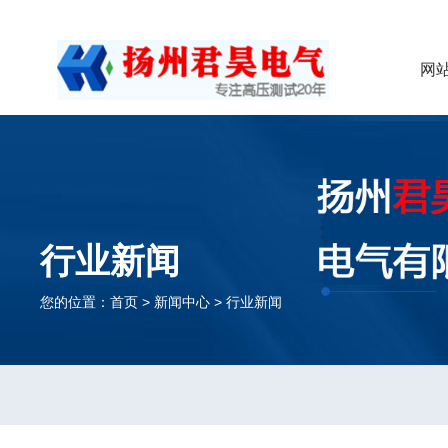
网
行业新闻
您的位置：
首页
> 新闻中心 > 行业新闻