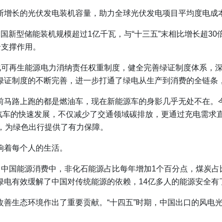
断增长的光伏发电装机容量，助力全球光伏发电项目平均度电成本
国新型储能装机规模超过1亿千瓦，与“十三五”末相比增长超30
全支撑作用。
化可再生能源电力消纳责任权重制度，健全完善绿证制度体系，
亿个。绿证制度的不断完善，进一步打通了绿电从生产到消费的全链
马路上跑的都是燃油车，现在新能源车的身影几乎无处不在。今
源汽车的快速发展，不仅减少了交通领域碳排放，更通过充电需求
，为绿色出行提供了有力保障。
响着每个人的生活。
，中国能源消费中，非化石能源占比每年增加1个百分点，煤炭占比
绿电有效缓解了中国对传统能源的依赖，14亿多人的能源安全有
善生态环境作出了重要贡献。“十四五”时期，中国出口的风电光