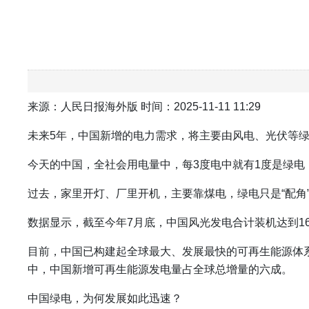
来源：人民日报海外版 时间：2025-11-11 11:29
未来5年，中国新增的电力需求，将主要由风电、光伏等绿电
今天的中国，全社会用电量中，每3度电中就有1度是绿电
过去，家里开灯、厂里开机，主要靠煤电，绿电只是“配
数据显示，截至今年7月底，中国风光发电合计装机达到16.
目前，中国已构建起全球最大、发展最快的可再生能源体系
中，中国新增可再生能源发电量占全球总增量的六成。
中国绿电，为何发展如此迅速？